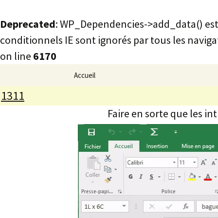
Deprecated
: WP_Dependencies->add_data() est
conditionnels IE sont ignorés par tous les naviga
on line
6170
Animations
Aller
Accueil
au
1311
rusez.com
contenu
Faire en sorte que les in