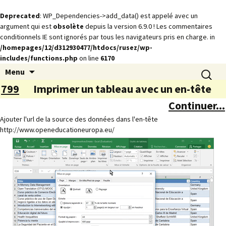
Deprecated
: WP_Dependencies->add_data() est appelé avec un
argument qui est
obsolète
depuis la version 6.9.0 ! Les commentaires
conditionnels IE sont ignorés par tous les navigateurs pris en charge. in
/homepages/12/d312930477/htdocs/rusez/wp-
includes/functions.php
on line
6170
Animations
Aller
Recherch
rusez.com
Menu
au
799
Imprimer un tableau avec un en-tête
contenu
Continuer...
Ajouter l'url de la source des données dans l'en-tête
http://www.openeducationeuropa.eu/