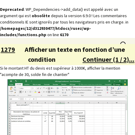
Deprecated
: WP_Dependencies->add_data() est appelé avec un
argument qui est
obsolète
depuis la version 6.9.0 ! Les commentaires
conditionnels IE sont ignorés par tous les navigateurs pris en charge. in
/homepages/12/d312930477/htdocs/rusez/wp-
includes/functions.php
on line
6170
Aller
Animations
Recherch
rusez.com
au
1279
Afficher un texte en fonction d’une
contenu
condition
Continuer (1 / 2)...
Si le montant HT du devis est supérieur à 1000€, afficher la mention
"acompte de 30, solde fin de chantier"