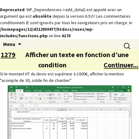
Deprecated
: WP_Dependencies->add_data() est appelé avec un
argument qui est
obsolète
depuis la version 6.9.0 ! Les commentaires
conditionnels IE sont ignorés par tous les navigateurs pris en charge. in
/homepages/12/d312930477/htdocs/rusez/wp-
includes/functions.php
on line
6170
Animations
Aller
Recherch
rusez.com
Menu
au
1279
Afficher un texte en fonction d’une
contenu
condition
Continuer...
Si le montant HT du devis est supérieur à 1000€, afficher la mention
"acompte de 30, solde fin de chantier"