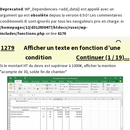
Deprecated
: WP_Dependencies->add_data() est appelé avec un
argument qui est
obsolète
depuis la version 6.9.0 ! Les commentaires
conditionnels IE sont ignorés par tous les navigateurs pris en charge. in
/homepages/12/d312930477/htdocs/rusez/wp-
includes/functions.php
on line
6170
Aller
Animations
Recherch
rusez.com
au
1279
Afficher un texte en fonction d’une
contenu
condition
Continuer (1 / 19)...
Si le montant HT du devis est supérieur à 1000€, afficher la mention
"acompte de 30, solde fin de chantier"