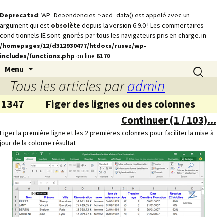
Deprecated
: WP_Dependencies->add_data() est appelé avec un
argument qui est
obsolète
depuis la version 6.9.0 ! Les commentaires
conditionnels IE sont ignorés par tous les navigateurs pris en charge. in
/homepages/12/d312930477/htdocs/rusez/wp-
includes/functions.php
on line
6170
Animations
Aller
Recherch
rusez.com
Menu
au
Tous les articles par
admin
contenu
1347
Figer des lignes ou des colonnes
Continuer (1 / 103)...
Figer la première ligne et les 2 premières colonnes pour faciliter la mise à
jour de la colonne résultat