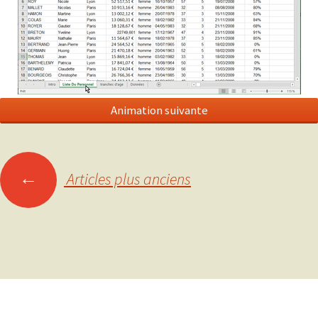
Navigation
←
Articles plus anciens
des
articles