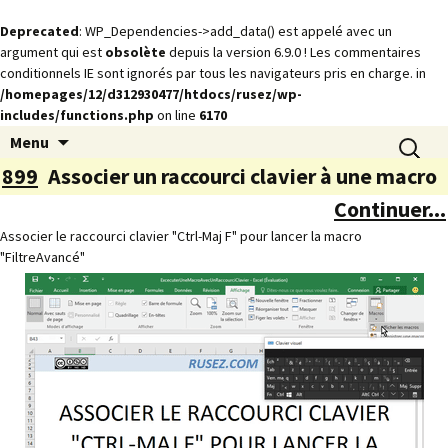
Deprecated
: WP_Dependencies->add_data() est appelé avec un
argument qui est
obsolète
depuis la version 6.9.0 ! Les commentaires
conditionnels IE sont ignorés par tous les navigateurs pris en charge. in
/homepages/12/d312930477/htdocs/rusez/wp-
includes/functions.php
on line
6170
Animations
Aller
Recherch
rusez.com
Menu
au
899
Associer un raccourci clavier à une macro
contenu
Continuer...
Associer le raccourci clavier "Ctrl-Maj F" pour lancer la macro
"FiltreAvancé"