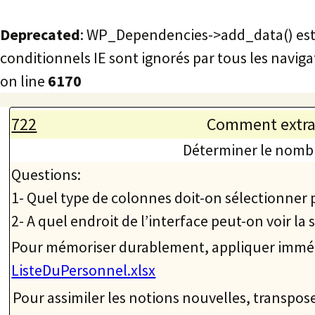
Deprecated
: WP_Dependencies->add_data() est
conditionnels IE sont ignorés par tous les naviga
on line
6170
Animations
Aller
722
Comment extrai
au
rusez.com
contenu
Déterminer le nombre
Questions:
1- Quel type de colonnes doit-on sélectionne
2- A quel endroit de l’interface peut-on voir la
Pour mémoriser durablement, appliquer immédia
ListeDuPersonnel.xlsx
Pour assimiler les notions nouvelles, transpos