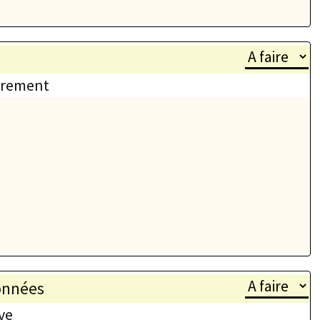
airement
données
ve