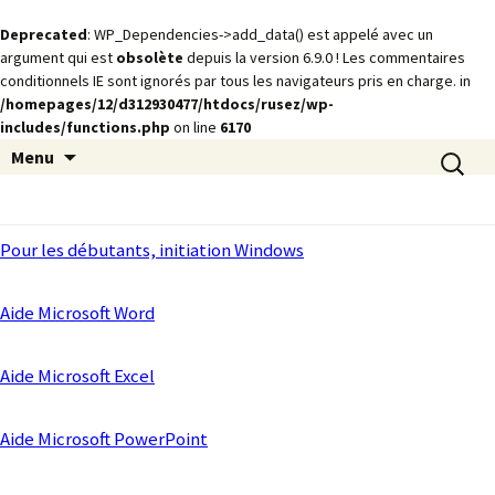
Deprecated
: WP_Dependencies->add_data() est appelé avec un
argument qui est
obsolète
depuis la version 6.9.0 ! Les commentaires
conditionnels IE sont ignorés par tous les navigateurs pris en charge. in
/homepages/12/d312930477/htdocs/rusez/wp-
includes/functions.php
on line
6170
Animations
Aller
Recherch
rusez.com
Menu
au
contenu
Pour les débutants, initiation Windows
Aide Microsoft Word
Aide Microsoft Excel
Aide Microsoft PowerPoint